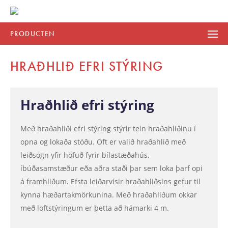
PRODUCTEN
HRAÐHLIÐ EFRI STÝRING
Hraðhlið efri stýring
Með hraðahliði efri stýring stýrir tein hraðahliðinu í
opna og lokaða stöðu. Oft er valið hraðahlið með
leiðsögn yfir höfuð fyrir bílastæðahús,
íbúðasamstæður eða aðra staði þar sem loka þarf opi
á framhliðum. Efsta leiðarvísir hraðahliðsins gefur til
kynna hæðartakmörkunina. Með hraðahliðum okkar
með loftstýringum er þetta að hámarki 4 m.