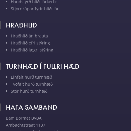
Handstýrð hliðslárkerfir
Stjórnkápar fyrir hliðslár
HRAÐHLIÐ
Hraðhlið án brauta
Hraðhlið efri stýring
Hraðhlið lægri stýring
TURNHÆÐ Í FULLRI HÆÐ
Einfalt hurð turnhæð
Tvöfalt hurð turnhæð
Stór hurð turnhæð
HAFA SAMBAND
Bam Bormet BVBA
Ambachtstraat 1137