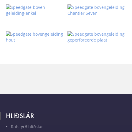
HLIÐSLÁR
Rafstýrð hliðslár