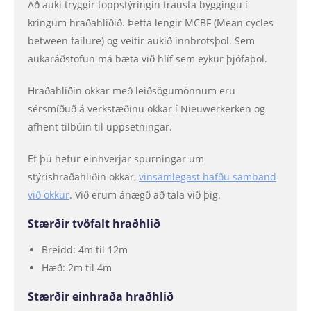
Að auki tryggir toppstýringin trausta byggingu í
kringum hraðahliðið. Þetta lengir MCBF (Mean cycles
between failure) og veitir aukið innbrotsþol. Sem
aukaráðstöfun má bæta við hlíf sem eykur þjófaþol.
Hraðahliðin okkar með leiðsögumönnum eru
sérsmíðuð á verkstæðinu okkar í Nieuwerkerken og
afhent tilbúin til uppsetningar.
Ef þú hefur einhverjar spurningar um
stýrishraðahliðin okkar,
vinsamlegast hafðu samband
við okkur
. Við erum ánægð að tala við þig.
Stærðir tvöfalt hraðhlið
Breidd: 4m til 12m
Hæð: 2m til 4m
Stærðir einhraða hraðhlið