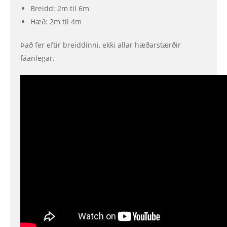
Breidd: 2m til 6m
Hæð: 2m til 4m
Það fer eftir breiddinni, ekki allar hæðarstærðir
fáanlegar.