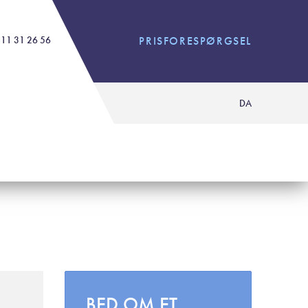
11 31 26 56
PRISFORESPØRGSEL
DA
BED OM ET