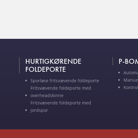
HURTIGKØRENDE
P-BO
FOLDEPORTE
Autom
Manue
Sporløse fritsvævende foldeporte
Kontro
Fritsvævende foldeporte med
overheadskinne
Fritsvævende foldeporte med
jordspor