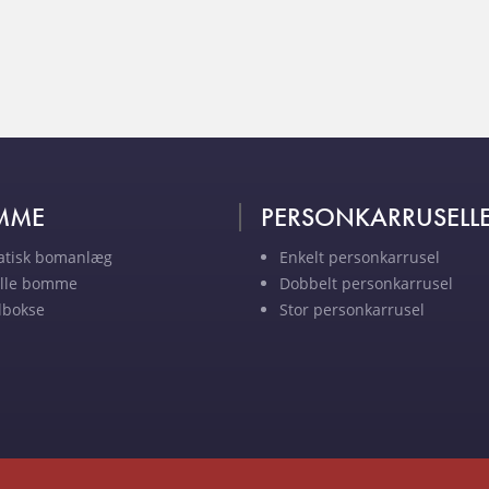
MME
PERSONKARRUSELL
atisk bomanlæg
Enkelt personkarrusel
lle bomme
Dobbelt personkarrusel
lbokse
Stor personkarrusel