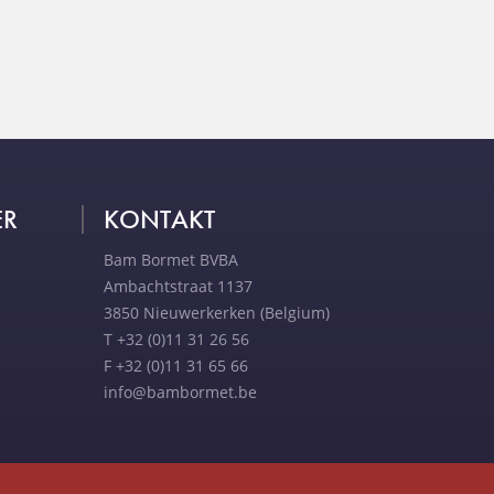
ER
KONTAKT
Bam Bormet BVBA
Ambachtstraat 1137
3850 Nieuwerkerken (Belgium)
T +32 (0)11 31 26 56
F +32 (0)11 31 65 66
info@bambormet.be